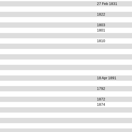
27 Feb 1831
1822
1803
1801
1810
18 Apr 1891
1792
1872
1874