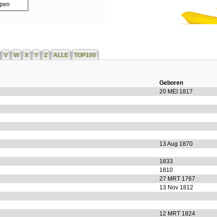
ppen
V
W
X
Y
Z
ALLE
TOP100
Geboren
20 MEI 1817
13 Aug 1870
1833
1810
27 MRT 1767
13 Nov 1812
12 MRT 1824