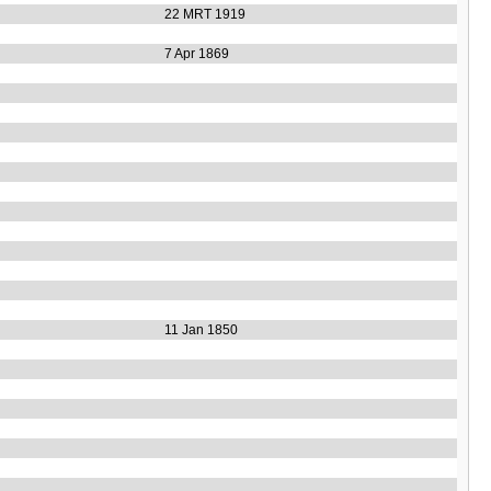
22 MRT 1919
7 Apr 1869
11 Jan 1850