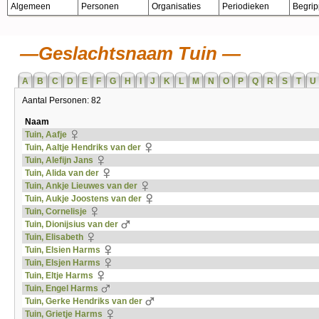
Algemeen
Personen
Organisaties
Periodieken
Begri
Geslachtsnaam Tuin
A
B
C
D
E
F
G
H
I
J
K
L
M
N
O
P
Q
R
S
T
U
Aantal Personen: 82
Naam
Tuin, Aafje
Tuin, Aaltje Hendriks van der
Tuin, Alefijn Jans
Tuin, Alida van der
Tuin, Ankje Lieuwes van der
Tuin, Aukje Joostens van der
Tuin, Cornelisje
Tuin, Dionijsius van der
Tuin, Elisabeth
Tuin, Elsien Harms
Tuin, Elsjen Harms
Tuin, Eltje Harms
Tuin, Engel Harms
Tuin, Gerke Hendriks van der
Tuin, Grietje Harms