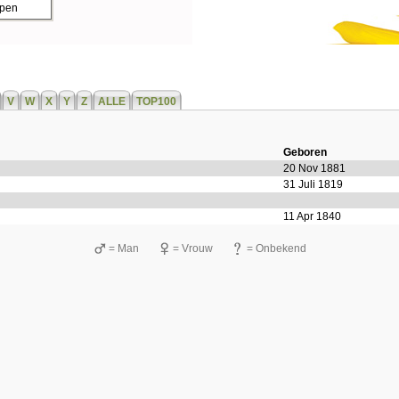
ppen
V
W
X
Y
Z
ALLE
TOP100
Geboren
20 Nov 1881
31 Juli 1819
11 Apr 1840
= Man
= Vrouw
= Onbekend