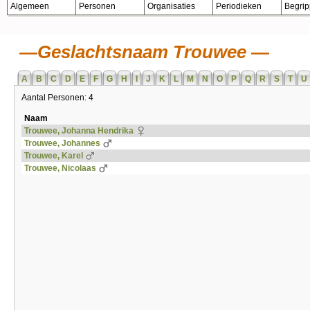
Algemeen
Personen
Organisaties
Periodieken
Begri
Geslachtsnaam Trouwee
A
B
C
D
E
F
G
H
I
J
K
L
M
N
O
P
Q
R
S
T
U
Aantal Personen: 4
Naam
Trouwee, Johanna Hendrika
Trouwee, Johannes
Trouwee, Karel
Trouwee, Nicolaas