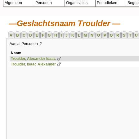
Algemeen
Personen
Organisaties
Periodieken
Begri
Geslachtsnaam Troulder
A
B
C
D
E
F
G
H
I
J
K
L
M
N
O
P
Q
R
S
T
U
Aantal Personen: 2
Naam
Troulder, Alexander Isaac
Troulder, Isaac Alexander