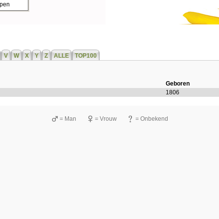
ppen
V
W
X
Y
Z
ALLE
TOP100
Geboren
1806
= Man
= Vrouw
= Onbekend