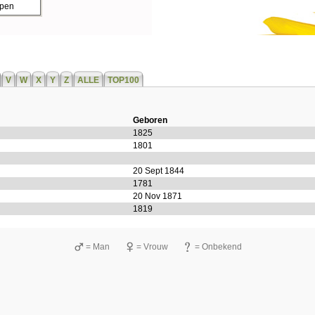
ppen
V
W
X
Y
Z
ALLE
TOP100
Geboren
1825
1801
20 Sept 1844
1781
20 Nov 1871
1819
= Man
= Vrouw
= Onbekend