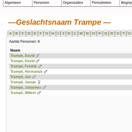
Algemeen
Personen
Organisaties
Periodieken
Begri
Geslachtsnaam Trampe
A
B
C
D
E
F
G
H
I
J
K
L
M
N
O
P
Q
R
S
T
U
Aantal Personen: 8
Naam
Trampe, David
Trampe, David
Trampe, Fredrik
Trampé, Hermanus
Trampé, Jan
Trampé, Jansje
Trampe, Johannes
Trampé, Willem