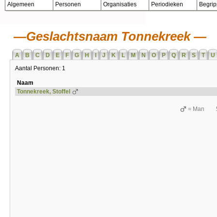
Algemeen
Personen
Organisaties
Periodieken
Begri
Geslachtsnaam Tonnekreek
A
B
C
D
E
F
G
H
I
J
K
L
M
N
O
P
Q
R
S
T
U
Aantal Personen: 1
Naam
Tonnekreek, Stoffel
= Man