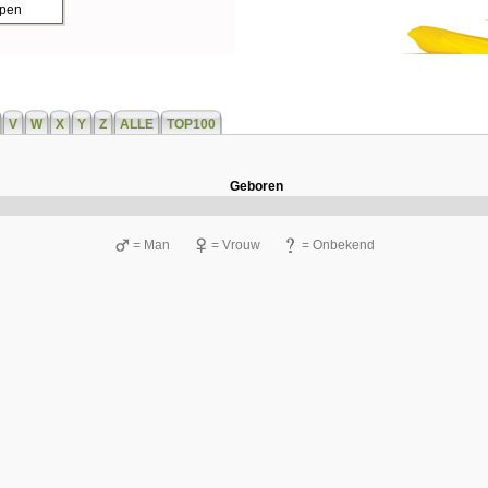
ppen
V
W
X
Y
Z
ALLE
TOP100
Geboren
= Man
= Vrouw
= Onbekend