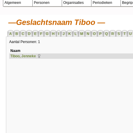
Algemeen
Personen
Organisaties
Periodieken
Begri
Geslachtsnaam Tiboo
A
B
C
D
E
F
G
H
I
J
K
L
M
N
O
P
Q
R
S
T
U
Aantal Personen: 1
Naam
Tiboo, Jenneke