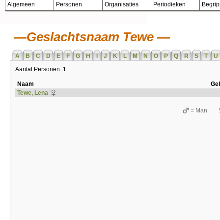
Algemeen
Personen
Organisaties
Periodieken
Begri
Geslachtsnaam Tewe
A
B
C
D
E
F
G
H
I
J
K
L
M
N
O
P
Q
R
S
T
U
Aantal Personen: 1
Naam
Ge
Tewe, Lena
= Man