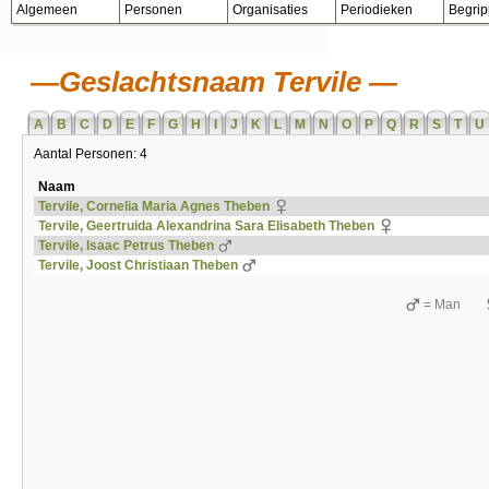
Algemeen
Personen
Organisaties
Periodieken
Begri
Geslachtsnaam Tervile
A
B
C
D
E
F
G
H
I
J
K
L
M
N
O
P
Q
R
S
T
U
Aantal Personen: 4
Naam
Tervile, Cornelia Maria Agnes Theben
Tervile, Geertruida Alexandrina Sara Elisabeth Theben
Tervile, Isaac Petrus Theben
Tervile, Joost Christiaan Theben
= Man