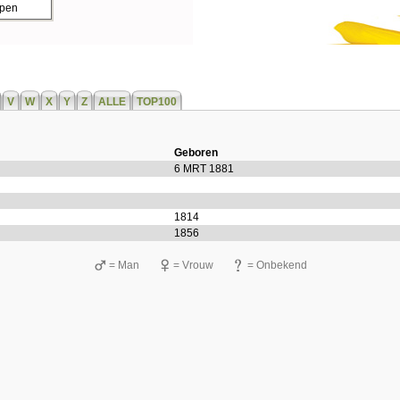
ppen
V
W
X
Y
Z
ALLE
TOP100
Geboren
6 MRT 1881
1814
1856
= Man
= Vrouw
= Onbekend