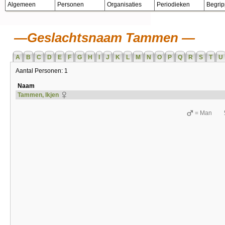
Algemeen
Personen
Organisaties
Periodieken
Begri
Geslachtsnaam Tammen
A
B
C
D
E
F
G
H
I
J
K
L
M
N
O
P
Q
R
S
T
U
Aantal Personen: 1
Naam
Tammen, Ikjen
= Man