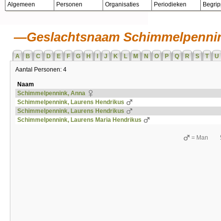
Algemeen
Personen
Organisaties
Periodieken
Begri
Geslachtsnaam Schimmelpenni
A
B
C
D
E
F
G
H
I
J
K
L
M
N
O
P
Q
R
S
T
U
Aantal Personen: 4
Naam
Schimmelpennink, Anna
Schimmelpennink, Laurens Hendrikus
Schimmelpennink, Laurens Hendrikus
Schimmelpennink, Laurens Maria Hendrikus
= Man