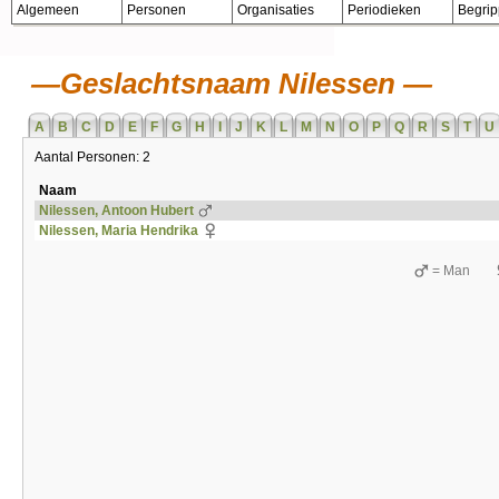
Algemeen
Personen
Organisaties
Periodieken
Begri
Geslachtsnaam Nilessen
A
B
C
D
E
F
G
H
I
J
K
L
M
N
O
P
Q
R
S
T
U
Aantal Personen: 2
Naam
Nilessen, Antoon Hubert
Nilessen, Maria Hendrika
= Man