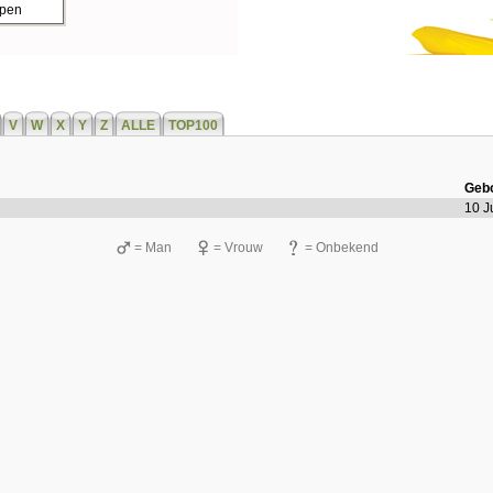
ppen
V
W
X
Y
Z
ALLE
TOP100
Geb
10 J
= Man
= Vrouw
= Onbekend