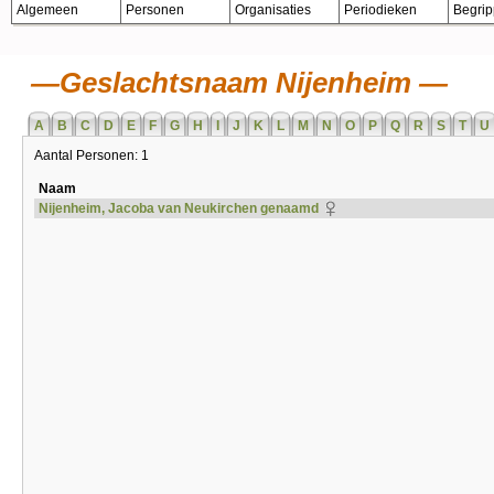
Algemeen
Personen
Organisaties
Periodieken
Begri
Geslachtsnaam Nijenheim
A
B
C
D
E
F
G
H
I
J
K
L
M
N
O
P
Q
R
S
T
U
Aantal Personen: 1
Naam
Nijenheim, Jacoba van Neukirchen genaamd