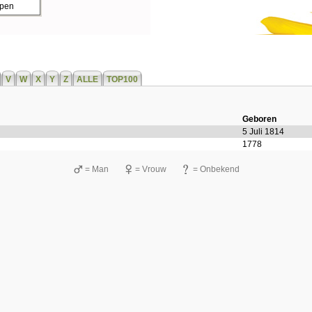
ppen
V
W
X
Y
Z
ALLE
TOP100
Geboren
5 Juli 1814
1778
= Man
= Vrouw
= Onbekend