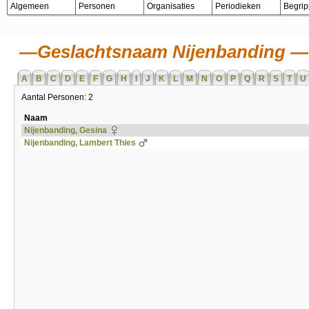
Algemeen
Personen
Organisaties
Periodieken
Begri
Geslachtsnaam Nijenbanding
A
B
C
D
E
F
G
H
I
J
K
L
M
N
O
P
Q
R
S
T
U
Aantal Personen: 2
Naam
Nijenbanding, Gesina
Nijenbanding, Lambert Thies