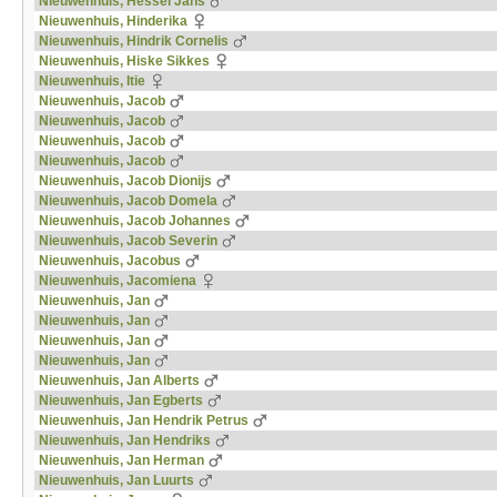
Nieuwenhuis, Hessel Jans
Nieuwenhuis, Hinderika
Nieuwenhuis, Hindrik Cornelis
Nieuwenhuis, Hiske Sikkes
Nieuwenhuis, Itie
Nieuwenhuis, Jacob
Nieuwenhuis, Jacob
Nieuwenhuis, Jacob
Nieuwenhuis, Jacob
Nieuwenhuis, Jacob Dionijs
Nieuwenhuis, Jacob Domela
Nieuwenhuis, Jacob Johannes
Nieuwenhuis, Jacob Severin
Nieuwenhuis, Jacobus
Nieuwenhuis, Jacomiena
Nieuwenhuis, Jan
Nieuwenhuis, Jan
Nieuwenhuis, Jan
Nieuwenhuis, Jan
Nieuwenhuis, Jan Alberts
Nieuwenhuis, Jan Egberts
Nieuwenhuis, Jan Hendrik Petrus
Nieuwenhuis, Jan Hendriks
Nieuwenhuis, Jan Herman
Nieuwenhuis, Jan Luurts