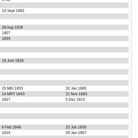
10 Sept 1883
28 Aug 1836
1807
1834
19 Juni 1826
15 MEI 1855
20 Jan 1885
14 MRT 1843
21 Nov 1883
1827
5 Dec 1915
6 Feb 1848
25 Juli 1930
1819
29 Jan 1907