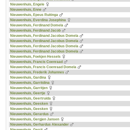
Nieuwenhuis, Engele
Nieuwenhuis, Enne
Nieuwenhuis, Epeus Ruitinga
Nieuwenhuis, Everdina Josephina
Nieuwenhuis, Ferdinand Domela
Nieuwenhuis, Ferdinand Jacob
Nieuwenhuis, Ferdinand Jacobus Domela
Nieuwenhuis, Ferdinand Jacobus Domela
Nieuwenhuis, Ferdinand Jacobus Domela
Nieuwenhuis, Ferdinand Jacobus Domela
Nieuwenhuis, Foekjen Hessels
Nieuwenhuis, Francis Coenraad
Nieuwenhuis, Francis Coenraad Domela
Nieuwenhuis, Frederik Johannes
Nieuwenhuis, Gardina
Nieuwenhuis, Garritdina
Nieuwenhuis, Garritjen
Nieuwenhuis, Geertje
Nieuwenhuis, Geertruida
Nieuwenhuis, Geesken
Nieuwenhuis, Geesken
Nieuwenhuis, Gerardus
Nieuwenhuis, Gergjen Jansen
Nieuwenhuis, Gerhardus Alexander
Nieuwenhuis, Gerrit