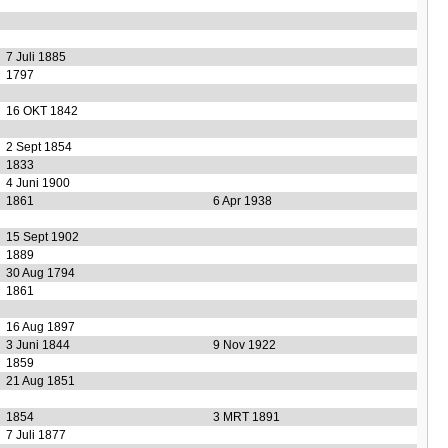
7 Juli 1885
1797
16 OKT 1842
2 Sept 1854
1833
4 Juni 1900
1861
6 Apr 1938
15 Sept 1902
1889
30 Aug 1794
1861
16 Aug 1897
3 Juni 1844
9 Nov 1922
1859
21 Aug 1851
1854
3 MRT 1891
7 Juli 1877