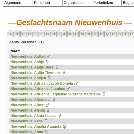
Algemeen
Personen
Organisaties
Periodieken
Begri
Geslachtsnaam Nieuwenhuis
A
B
C
D
E
F
G
H
I
J
K
L
M
N
O
P
Q
R
S
T
U
Aantal Personen: 212
Naam
Nieuwenhuis, Aallart
Nieuwenhuis, Aaltje
Nieuwenhuis, Aaltje Jilles
Nieuwenhuis, Aaltje Thymens
Nieuwenhuis, Aaltjen
Nieuwenhuis, Adriaan Jacob Domela
Nieuwenhuis, Adrianus Jacobus
Nieuwenhuis, Adrienne Jaqueline Suzanne Madeleine
Nieuwenhuis, Alberdina
Nieuwenhuis, Albert
Nieuwenhuis, Aleida
Nieuwenhuis, Aletta Louisa
Nieuwenhuis, Alida
Nieuwenhuis, Amalia Augusta
Nieuwenhuis, Anna