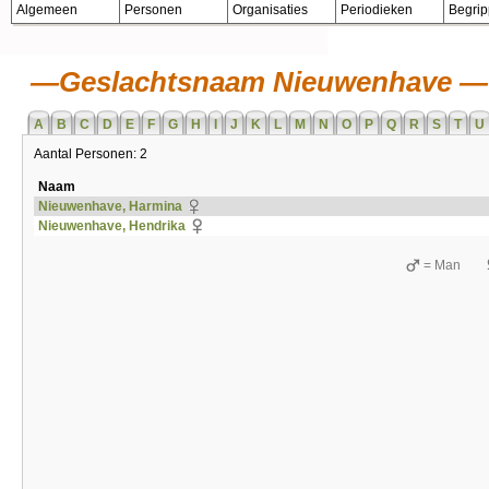
Algemeen
Personen
Organisaties
Periodieken
Begri
Geslachtsnaam Nieuwenhave
A
B
C
D
E
F
G
H
I
J
K
L
M
N
O
P
Q
R
S
T
U
Aantal Personen: 2
Naam
Nieuwenhave, Harmina
Nieuwenhave, Hendrika
= Man