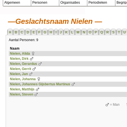
Algemeen
Personen
Organisaties
Periodieken
Begri
Geslachtsnaam Nielen
A
B
C
D
E
F
G
H
I
J
K
L
M
N
O
P
Q
R
S
T
U
Aantal Personen: 9
Naam
Nielen, Alida
Nielen, Dirk
Nielen, Gerardus
Nielen, Gerrit
Nielen, Jan
Nielen, Johanna
Nielen, Johannes Gijsbertus Martinus
Nielen, Matthijs
Nielen, Steven
= Man