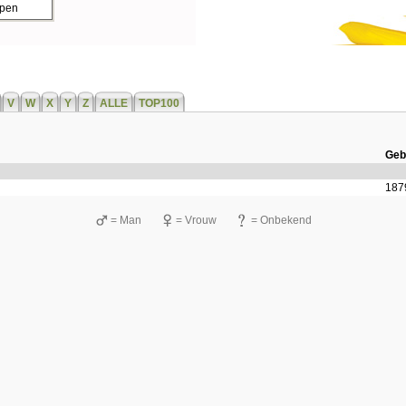
ppen
V
W
X
Y
Z
ALLE
TOP100
Geb
187
= Man
= Vrouw
= Onbekend