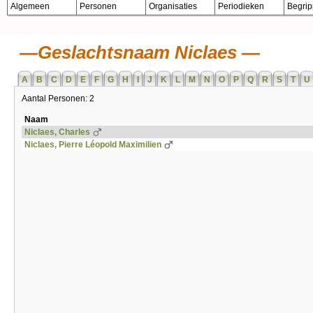
Algemeen
Personen
Organisaties
Periodieken
Begri
Geslachtsnaam Niclaes
A
B
C
D
E
F
G
H
I
J
K
L
M
N
O
P
Q
R
S
T
U
Aantal Personen: 2
Naam
Niclaes, Charles
Niclaes, Pierre Léopold Maximilien