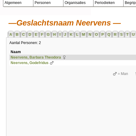
Algemeen
Personen
Organisaties
Periodieken
Begri
Geslachtsnaam Neervens
A
B
C
D
E
F
G
H
I
J
K
L
M
N
O
P
Q
R
S
T
U
Aantal Personen: 2
Naam
Neervens, Barbara Theodora
Neervens, Godefridus
= Man