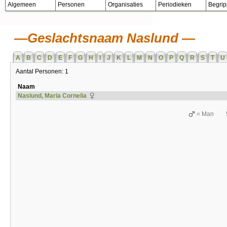
Algemeen
Personen
Organisaties
Periodieken
Begri
Geslachtsnaam Naslund
A
B
C
D
E
F
G
H
I
J
K
L
M
N
O
P
Q
R
S
T
U
Aantal Personen: 1
Naam
Naslund, Maria Cornelia
= Man