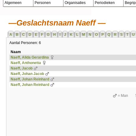
Algemeen
Personen
Organisaties
Periodieken
Begri
Geslachtsnaam Naeff
A
B
C
D
E
F
G
H
I
J
K
L
M
N
O
P
Q
R
S
T
U
Aantal Personen: 6
Naam
Naeff, Alida Gerardina
Naeff, Anthonetta
Naeff, Jacob
Naeff, Johan Jacob
Naeff, Johan Reinhard
Naeff, Johan Reinhard
= Man