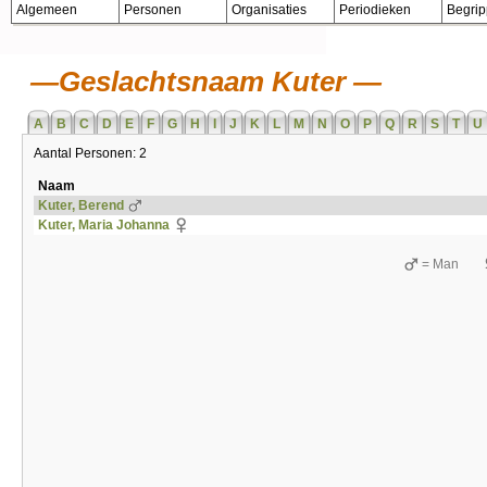
Algemeen
Personen
Organisaties
Periodieken
Begri
Geslachtsnaam Kuter
A
B
C
D
E
F
G
H
I
J
K
L
M
N
O
P
Q
R
S
T
U
Aantal Personen: 2
Naam
Kuter, Berend
Kuter, Maria Johanna
= Man