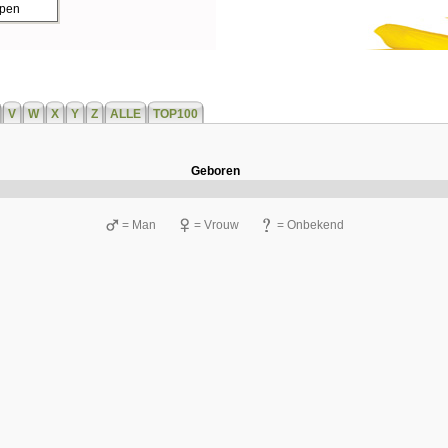
ppen
V
W
X
Y
Z
ALLE
TOP100
Geboren
= Man
= Vrouw
= Onbekend