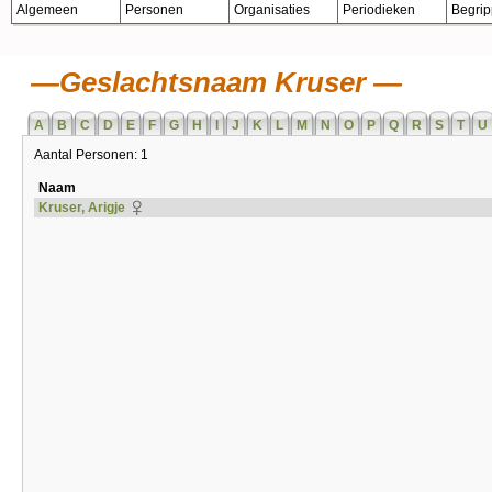
Algemeen
Personen
Organisaties
Periodieken
Begri
Geslachtsnaam Kruser
A
B
C
D
E
F
G
H
I
J
K
L
M
N
O
P
Q
R
S
T
U
Aantal Personen: 1
Naam
Kruser, Arigje