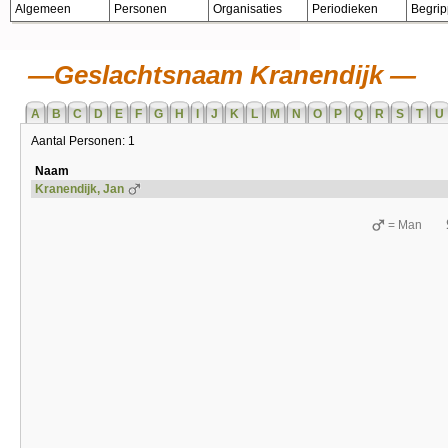
Algemeen
Personen
Organisaties
Periodieken
Begri
Geslachtsnaam Kranendijk
A
B
C
D
E
F
G
H
I
J
K
L
M
N
O
P
Q
R
S
T
U
Aantal Personen: 1
Naam
Kranendijk, Jan
= Man