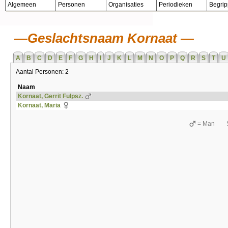
Algemeen
Personen
Organisaties
Periodieken
Begri
Geslachtsnaam Kornaat
A
B
C
D
E
F
G
H
I
J
K
L
M
N
O
P
Q
R
S
T
U
Aantal Personen: 2
Naam
Kornaat, Gerrit Fulpsz.
Kornaat, Maria
= Man