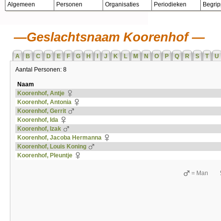
Algemeen
Personen
Organisaties
Periodieken
Begri
Geslachtsnaam Koorenhof
A
B
C
D
E
F
G
H
I
J
K
L
M
N
O
P
Q
R
S
T
U
Aantal Personen: 8
Naam
Koorenhof, Antje
Koorenhof, Antonia
Koorenhof, Gerrit
Koorenhof, Ida
Koorenhof, Izak
Koorenhof, Jacoba Hermanna
Koorenhof, Louis Koning
Koorenhof, Pleuntje
= Man