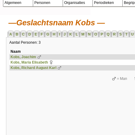
Algemeen
Personen
Organisaties
Periodieken
Begri
Geslachtsnaam Kobs
A
B
C
D
E
F
G
H
I
J
K
L
M
N
O
P
Q
R
S
T
U
Aantal Personen: 3
Naam
Kobs, Joachim
Kobs, Maria Elisabeth
Kobs, Richard August Karl
= Man