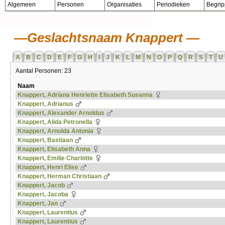
Algemeen
Personen
Organisaties
Periodieken
Begri
Geslachtsnaam Knappert
A
B
C
D
E
F
G
H
I
J
K
L
M
N
O
P
Q
R
S
T
U
Aantal Personen: 23
Naam
Knappert, Adriana Henriette Elisabeth Susanna
Knappert, Adrianus
Knappert, Alexander Arnoldus
Knappert, Alida Petronella
Knappert, Arnolda Antonia
Knappert, Bastiaan
Knappert, Elisabeth Anna
Knappert, Emilie Charlotte
Knappert, Henri Elise
Knappert, Herman Christiaan
Knappert, Jacob
Knappert, Jacoba
Knappert, Jan
Knappert, Laurentius
Knappert, Laurentius