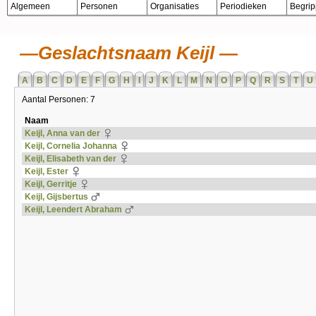
Algemeen
Personen
Organisaties
Periodieken
Begri
Geslachtsnaam Keijl
A
B
C
D
E
F
G
H
I
J
K
L
M
N
O
P
Q
R
S
T
U
Aantal Personen: 7
Naam
Keijl, Anna van der
Keijl, Cornelia Johanna
Keijl, Elisabeth van der
Keijl, Ester
Keijl, Gerritje
Keijl, Gijsbertus
Keijl, Leendert Abraham