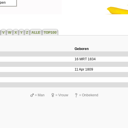
ppen
V
W
X
Y
Z
ALLE
TOP100
Geboren
16 MRT 1834
11 Apr 1809
= Man
= Vrouw
= Onbekend