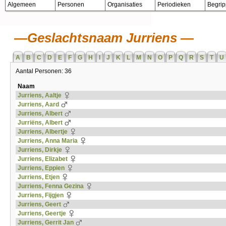
Algemeen
Personen
Organisaties
Periodieken
Begri
Geslachtsnaam Jurriens
A
B
C
D
E
F
G
H
I
J
K
L
M
N
O
P
Q
R
S
T
U
Aantal Personen: 36
Naam
Jurriens, Aaltje
Jurriens, Aard
Jurriens, Albert
Jurriëns, Albert
Jurriens, Albertje
Jurriens, Anna Maria
Jurriens, Dirkje
Jurriens, Elizabet
Jurriens, Eppien
Jurriens, Etjen
Jurriens, Fenna Gezina
Jurriens, Fijgjen
Jurriens, Geert
Jurriens, Geertje
Jurriens, Gerrit Jan