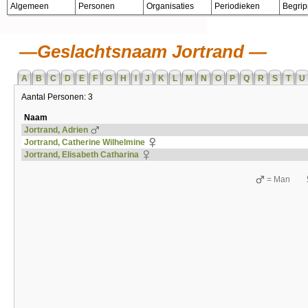
Algemeen
Personen
Organisaties
Periodieken
Begri
Geslachtsnaam Jortrand
A
B
C
D
E
F
G
H
I
J
K
L
M
N
O
P
Q
R
S
T
U
Aantal Personen: 3
Naam
Jortrand, Adrien
Jortrand, Catherine Wilhelmine
Jortrand, Elisabeth Catharina
= Man