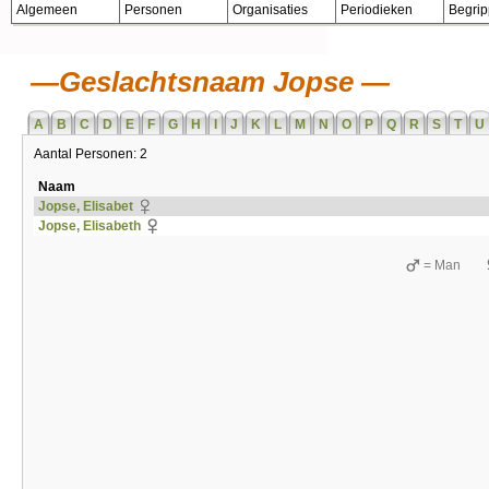
Algemeen
Personen
Organisaties
Periodieken
Begri
Geslachtsnaam Jopse
A
B
C
D
E
F
G
H
I
J
K
L
M
N
O
P
Q
R
S
T
U
Aantal Personen: 2
Naam
Jopse, Elisabet
Jopse, Elisabeth
= Man