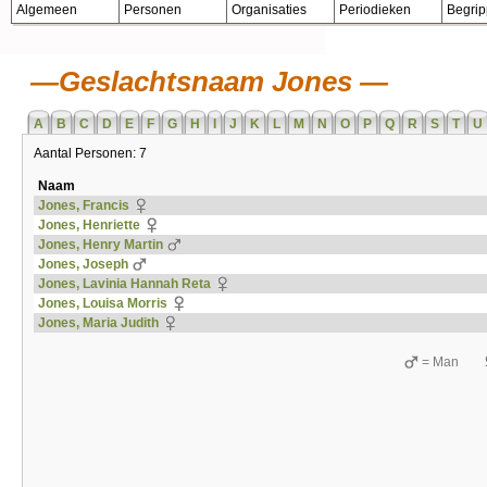
Algemeen
Personen
Organisaties
Periodieken
Begri
Geslachtsnaam Jones
A
B
C
D
E
F
G
H
I
J
K
L
M
N
O
P
Q
R
S
T
U
Aantal Personen: 7
Naam
Jones, Francis
Jones, Henriette
Jones, Henry Martin
Jones, Joseph
Jones, Lavinia Hannah Reta
Jones, Louisa Morris
Jones, Maria Judith
= Man