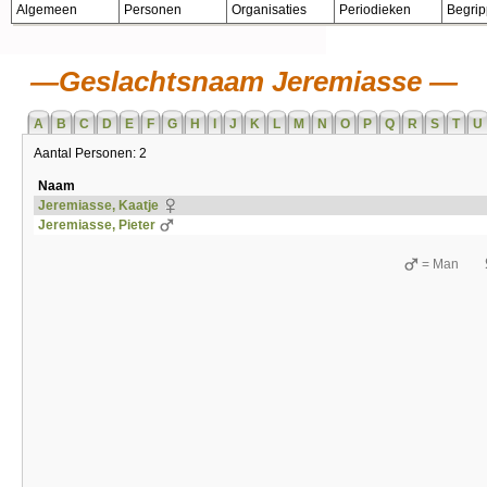
Algemeen
Personen
Organisaties
Periodieken
Begri
Geslachtsnaam Jeremiasse
A
B
C
D
E
F
G
H
I
J
K
L
M
N
O
P
Q
R
S
T
U
Aantal Personen: 2
Naam
Jeremiasse, Kaatje
Jeremiasse, Pieter
= Man