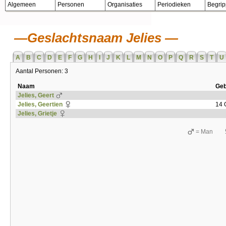
Algemeen
Personen
Organisaties
Periodieken
Begri
Geslachtsnaam Jelies
A
B
C
D
E
F
G
H
I
J
K
L
M
N
O
P
Q
R
S
T
U
Aantal Personen: 3
Naam
Geb
Jelies, Geert
Jelies, Geertien
14 
Jelies, Grietje
= Man