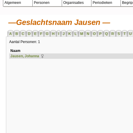
Algemeen
Personen
Organisaties
Periodieken
Begri
Geslachtsnaam Jausen
A
B
C
D
E
F
G
H
I
J
K
L
M
N
O
P
Q
R
S
T
U
Aantal Personen: 1
Naam
Jausen, Johanna