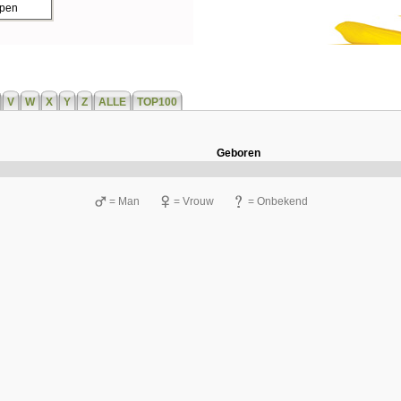
ppen
V
W
X
Y
Z
ALLE
TOP100
Geboren
= Man
= Vrouw
= Onbekend