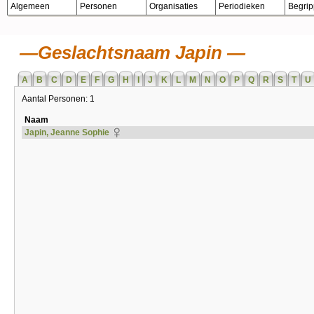
Algemeen
Personen
Organisaties
Periodieken
Begri
Geslachtsnaam Japin
A
B
C
D
E
F
G
H
I
J
K
L
M
N
O
P
Q
R
S
T
U
Aantal Personen: 1
Naam
Japin, Jeanne Sophie