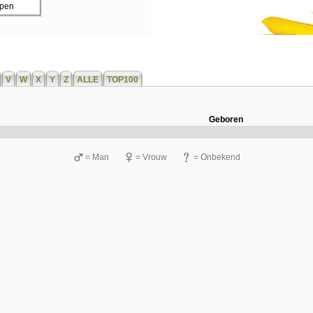
ppen
V
W
X
Y
Z
ALLE
TOP100
Geboren
= Man
= Vrouw
= Onbekend