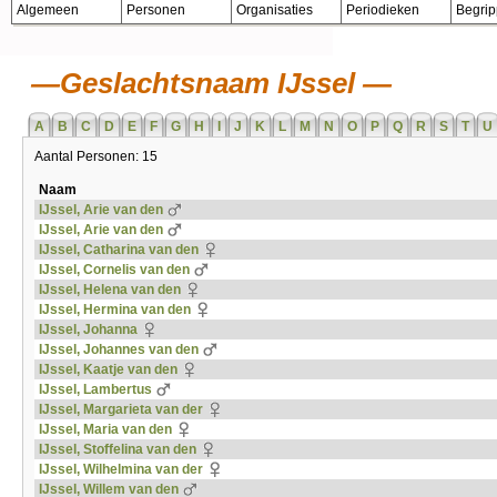
Algemeen
Personen
Organisaties
Periodieken
Begri
Geslachtsnaam IJssel
A
B
C
D
E
F
G
H
I
J
K
L
M
N
O
P
Q
R
S
T
U
Aantal Personen: 15
Naam
IJssel, Arie van den
IJssel, Arie van den
IJssel, Catharina van den
IJssel, Cornelis van den
IJssel, Helena van den
IJssel, Hermina van den
IJssel, Johanna
IJssel, Johannes van den
IJssel, Kaatje van den
IJssel, Lambertus
IJssel, Margarieta van der
IJssel, Maria van den
IJssel, Stoffelina van den
IJssel, Wilhelmina van der
IJssel, Willem van den