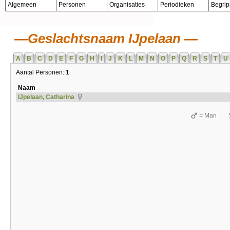
Algemeen
Personen
Organisaties
Periodieken
Begri
Geslachtsnaam IJpelaan
A
B
C
D
E
F
G
H
I
J
K
L
M
N
O
P
Q
R
S
T
U
Aantal Personen: 1
Naam
IJpelaan, Catharina
= Man