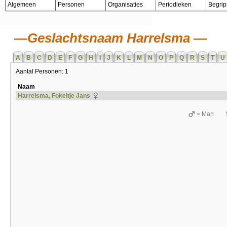
Algemeen
Personen
Organisaties
Periodieken
Begri
Geslachtsnaam Harrelsma
A
B
C
D
E
F
G
H
I
J
K
L
M
N
O
P
Q
R
S
T
U
Aantal Personen: 1
Naam
Harrelsma, Fokeltje Jans
= Man