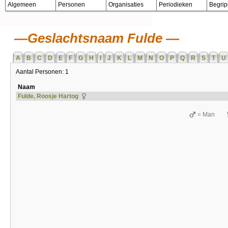
Algemeen
Personen
Organisaties
Periodieken
Begri
Geslachtsnaam Fulde
A
B
C
D
E
F
G
H
I
J
K
L
M
N
O
P
Q
R
S
T
U
Aantal Personen: 1
Naam
Fulde, Roosje Hartog
= Man