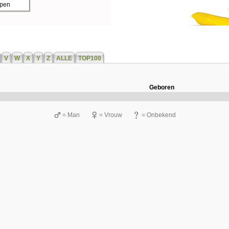
ppen
V
W
X
Y
Z
ALLE
TOP100
Geboren
= Man
= Vrouw
= Onbekend