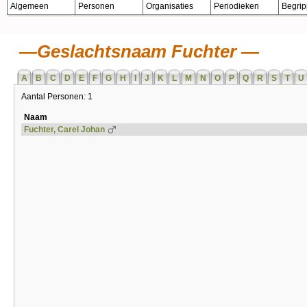
Algemeen
Personen
Organisaties
Periodieken
Begri
Geslachtsnaam Fuchter
A
B
C
D
E
F
G
H
I
J
K
L
M
N
O
P
Q
R
S
T
U
Aantal Personen: 1
Naam
Fuchter, Carel Johan