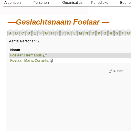
Algemeen
Personen
Organisaties
Periodieken
Begri
Geslachtsnaam Foelaar
A
B
C
D
E
F
G
H
I
J
K
L
M
N
O
P
Q
R
S
T
U
Aantal Personen: 2
Naam
Foelaar, Hermanus
Foelaar, Maria Cornelia
= Man