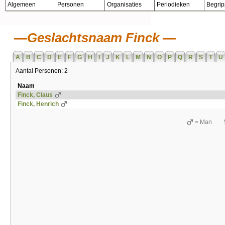
Algemeen
Personen
Organisaties
Periodieken
Begri
Geslachtsnaam Finck
A
B
C
D
E
F
G
H
I
J
K
L
M
N
O
P
Q
R
S
T
U
Aantal Personen: 2
Naam
Finck, Claus
Finck, Henrich
= Man