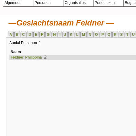
Algemeen
Personen
Organisaties
Periodieken
Begri
Geslachtsnaam Feidner
A
B
C
D
E
F
G
H
I
J
K
L
M
N
O
P
Q
R
S
T
U
Aantal Personen: 1
Naam
Feidner, Philippina