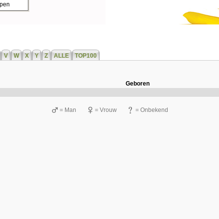
ppen
V
W
X
Y
Z
ALLE
TOP100
Geboren
= Man
= Vrouw
= Onbekend