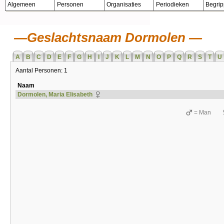
Algemeen
Personen
Organisaties
Periodieken
Begri
Geslachtsnaam Dormolen
A
B
C
D
E
F
G
H
I
J
K
L
M
N
O
P
Q
R
S
T
U
Aantal Personen: 1
Naam
Dormolen, Maria Elisabeth
= Man