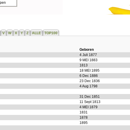
ppen
V
W
X
Y
Z
ALLE
TOP100
Geboren
4 Juli 1877
9 MEI 1883
1813
18 MEI 1895
6 Dec 1886
23 Dec 1836
4 Aug 1798
31 Dec 1851
11 Sept 1813
4 MEI 1879
1831
1878
1895