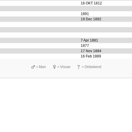
16 OKT 1812
1891
19 Dec 1892
7 Apr 1881
1877
17 Nov 1884
16 Feb 1889
= Man
= Vrouw
= Onbekend