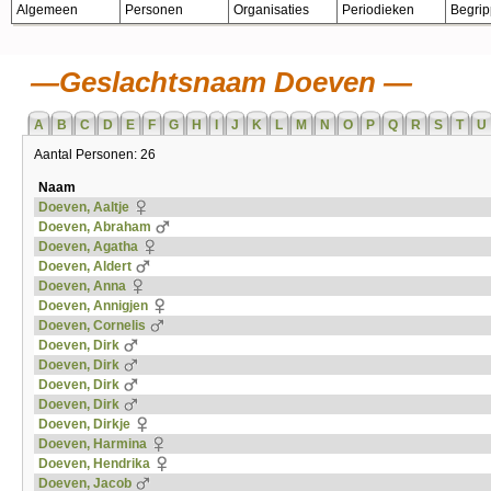
Algemeen
Personen
Organisaties
Periodieken
Begri
Geslachtsnaam Doeven
A
B
C
D
E
F
G
H
I
J
K
L
M
N
O
P
Q
R
S
T
U
Aantal Personen: 26
Naam
Doeven, Aaltje
Doeven, Abraham
Doeven, Agatha
Doeven, Aldert
Doeven, Anna
Doeven, Annigjen
Doeven, Cornelis
Doeven, Dirk
Doeven, Dirk
Doeven, Dirk
Doeven, Dirk
Doeven, Dirkje
Doeven, Harmina
Doeven, Hendrika
Doeven, Jacob