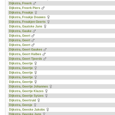
Dijkstra, Freerk
Dijkstra, Freerk Piers
Dijkstra, Froukje
Dijkstra, Froukje Douwes
Dijkstra, Froukjen Geerts
Dijkstra, Gaatske Jans
Dijkstra, Gauke
Dijkstra, Geert
Dijkstra, Geert
Dijkstra, Geert
Dijkstra, Geert Gaukes
Dijkstra, Geert Halbes
Dijkstra, Geert Tjeerds
Dijkstra, Geertje
Dijkstra, Geertje
Dijkstra, Geertje
Dijkstra, Geertje
Dijkstra, Geertje
Dijkstra, Geertje Johannes
Dijkstra, Geertje Klazes
Dijkstra, Geertje Sytzes
Dijkstra, Geertruid
Dijkstra, Geesje
Dijkstra, Geeske Jakobs
Dijkstra, Geeske Jans