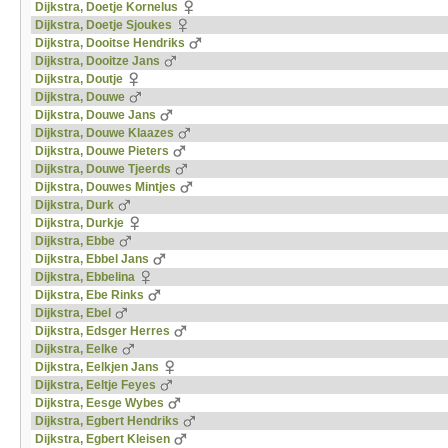
Dijkstra, Doetje Kornelus
Dijkstra, Doetje Sjoukes
Dijkstra, Dooitse Hendriks
Dijkstra, Dooitze Jans
Dijkstra, Doutje
Dijkstra, Douwe
Dijkstra, Douwe Jans
Dijkstra, Douwe Klaazes
Dijkstra, Douwe Pieters
Dijkstra, Douwe Tjeerds
Dijkstra, Douwes Mintjes
Dijkstra, Durk
Dijkstra, Durkje
Dijkstra, Ebbe
Dijkstra, Ebbel Jans
Dijkstra, Ebbelina
Dijkstra, Ebe Rinks
Dijkstra, Ebel
Dijkstra, Edsger Herres
Dijkstra, Eelke
Dijkstra, Eelkjen Jans
Dijkstra, Eeltje Feyes
Dijkstra, Eesge Wybes
Dijkstra, Egbert Hendriks
Dijkstra, Egbert Kleisen