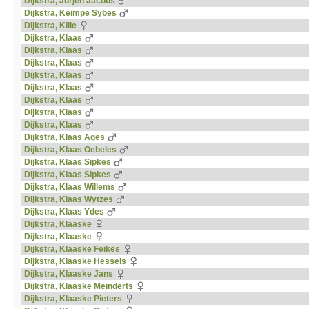
Dijkstra, Jurjen Jacobs
Dijkstra, Keimpe Sybes
Dijkstra, Kille
Dijkstra, Klaas
Dijkstra, Klaas
Dijkstra, Klaas
Dijkstra, Klaas
Dijkstra, Klaas
Dijkstra, Klaas
Dijkstra, Klaas
Dijkstra, Klaas
Dijkstra, Klaas Ages
Dijkstra, Klaas Oebeles
Dijkstra, Klaas Sipkes
Dijkstra, Klaas Sipkes
Dijkstra, Klaas Willems
Dijkstra, Klaas Wytzes
Dijkstra, Klaas Ydes
Dijkstra, Klaaske
Dijkstra, Klaaske
Dijkstra, Klaaske Feikes
Dijkstra, Klaaske Hessels
Dijkstra, Klaaske Jans
Dijkstra, Klaaske Meinderts
Dijkstra, Klaaske Pieters