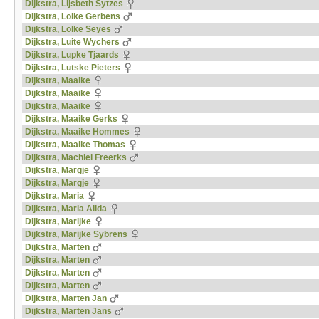
Dijkstra, Lijsbeth Sytzes
Dijkstra, Lolke Gerbens
Dijkstra, Lolke Seyes
Dijkstra, Luite Wychers
Dijkstra, Lupke Tjaards
Dijkstra, Lutske Pieters
Dijkstra, Maaike
Dijkstra, Maaike
Dijkstra, Maaike
Dijkstra, Maaike Gerks
Dijkstra, Maaike Hommes
Dijkstra, Maaike Thomas
Dijkstra, Machiel Freerks
Dijkstra, Margje
Dijkstra, Margje
Dijkstra, Maria
Dijkstra, Maria Alida
Dijkstra, Marijke
Dijkstra, Marijke Sybrens
Dijkstra, Marten
Dijkstra, Marten
Dijkstra, Marten
Dijkstra, Marten
Dijkstra, Marten Jan
Dijkstra, Marten Jans