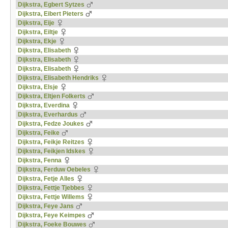
Dijkstra, Egbert Sytzes
Dijkstra, Eibert Pieters
Dijkstra, Eije
Dijkstra, Eiltje
Dijkstra, Ekje
Dijkstra, Elisabeth
Dijkstra, Elisabeth
Dijkstra, Elisabeth
Dijkstra, Elisabeth Hendriks
Dijkstra, Elsje
Dijkstra, Eltjen Folkerts
Dijkstra, Everdina
Dijkstra, Everhardus
Dijkstra, Fedze Joukes
Dijkstra, Feike
Dijkstra, Feikje Reitzes
Dijkstra, Feikjen Idskes
Dijkstra, Fenna
Dijkstra, Ferduw Oebeles
Dijkstra, Fetje Alles
Dijkstra, Fettje Tjebbes
Dijkstra, Fettje Willems
Dijkstra, Feye Jans
Dijkstra, Feye Keimpes
Dijkstra, Foeke Bouwes