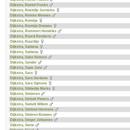
Dijkstra, Roelof Freeks
Dijkstra, Roelofje Jochems
Dijkstra, Romke Mennes
Dijkstra, Romkje
Dijkstra, Romkje Douwes
Dijkstra, Rommert Hendriks
Dijkstra, Ruurd Renderts
Dijkstra, Ruurdtje
Dijkstra, Sabiena
Dijkstra, Sabiena
Dijkstra, Sake Reitses
Dijkstra, Sander
Dijkstra, Sape Jans
Dijkstra, Sara
Dijkstra, Sara Gerbens
Dijkstra, Sara Sijmons
Dijkstra, Sibbeltje Murks
Dijkstra, Sieberen
Dijkstra, Siebolt Pieters
Dijkstra, Siebolt Willem
Dijkstra, Siebout Harmens
Dijkstra, Siebren Bouwes
Dijkstra, Sieger Johannes
Dijkstra, Siene