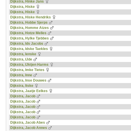
Dijkstra, Hinke Jans
Dijkstra, Hiske
Dijkstra, Hiske
Dijkstra, Hiske Hendriks
Dijkstra, Hobbe Sjerps
Dijkstra, Homme Atzes
Dijkstra, Hotze Melles
Dijkstra, Hylke Tjebbes
Dijkstra, Ids Jacobs
Dijkstra, Idske Taekles
Dijkstra, Ienske
Dijkstra, IJde
Dijkstra, IJktjen Harms
Dijkstra, Imke Tietes
Dijkstra, Inne
Dijkstra, Inse Douwes
Dijkstra, Itske
Dijkstra, Jaatje Eelkes
Dijkstra, Jacob
Dijkstra, Jacob
Dijkstra, Jacob
Dijkstra, Jacob
Dijkstra, Jacob
Dijkstra, Jacob Abes
Dijkstra, Jacob Annes