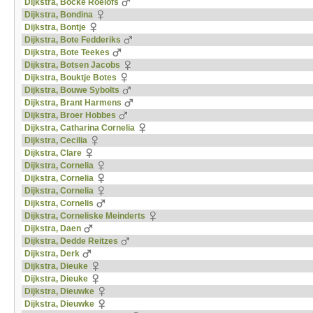
Dijkstra, Bocke Roelofs
Dijkstra, Bondina
Dijkstra, Bontje
Dijkstra, Bote Fedderiks
Dijkstra, Bote Teekes
Dijkstra, Botsen Jacobs
Dijkstra, Bouktje Botes
Dijkstra, Bouwe Sybolts
Dijkstra, Brant Harmens
Dijkstra, Broer Hobbes
Dijkstra, Catharina Cornelia
Dijkstra, Cecilia
Dijkstra, Clare
Dijkstra, Cornelia
Dijkstra, Cornelia
Dijkstra, Cornelia
Dijkstra, Cornelis
Dijkstra, Corneliske Meinderts
Dijkstra, Daen
Dijkstra, Dedde Reitzes
Dijkstra, Derk
Dijkstra, Dieuke
Dijkstra, Dieuke
Dijkstra, Dieuwke
Dijkstra, Dieuwke