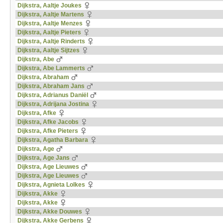
Dijkstra, Aaltje Joukes
Dijkstra, Aaltje Martens
Dijkstra, Aaltje Menzes
Dijkstra, Aaltje Pieters
Dijkstra, Aaltje Rinderts
Dijkstra, Aaltje Sijtzes
Dijkstra, Abe
Dijkstra, Abe Lammerts
Dijkstra, Abraham
Dijkstra, Abraham Jans
Dijkstra, Adrianus Daniël
Dijkstra, Adrijana Jostina
Dijkstra, Afke
Dijkstra, Afke Jacobs
Dijkstra, Afke Pieters
Dijkstra, Agatha Barbara
Dijkstra, Age
Dijkstra, Age Jans
Dijkstra, Age Lieuwes
Dijkstra, Age Lieuwes
Dijkstra, Agnieta Lolkes
Dijkstra, Akke
Dijkstra, Akke
Dijkstra, Akke Douwes
Dijkstra, Akke Gerbens