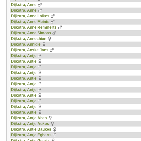
Dijkstra, Anne
Dijkstra, Anne
Dijkstra, Anne Lolkes
Dijkstra, Anne Meints
Dijkstra, Anne Remmerts
Dijkstra, Anne Simons
Dijkstra, Annechien
Dijkstra, Annigje
Dijkstra, Anske Jans
Dijkstra, Antje
Dijkstra, Antje
Dijkstra, Antje
Dijkstra, Antje
Dijkstra, Antje
Dijkstra, Antje
Dijkstra, Antje
Dijkstra, Antje
Dijkstra, Antje
Dijkstra, Antje
Dijkstra, Antje
Dijkstra, Antje Abes
Dijkstra, Antje Aukes
Dijkstra, Antje Baukes
Dijkstra, Antje Egberts
Dijkstra, Antje Geerts