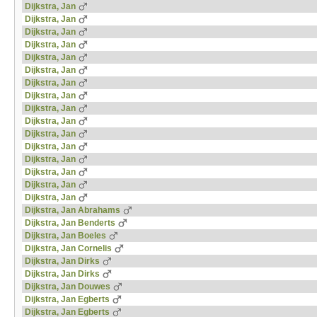
Dijkstra, Jan
Dijkstra, Jan
Dijkstra, Jan
Dijkstra, Jan
Dijkstra, Jan
Dijkstra, Jan
Dijkstra, Jan
Dijkstra, Jan
Dijkstra, Jan
Dijkstra, Jan
Dijkstra, Jan
Dijkstra, Jan
Dijkstra, Jan
Dijkstra, Jan
Dijkstra, Jan
Dijkstra, Jan
Dijkstra, Jan Abrahams
Dijkstra, Jan Benderts
Dijkstra, Jan Boeles
Dijkstra, Jan Cornelis
Dijkstra, Jan Dirks
Dijkstra, Jan Dirks
Dijkstra, Jan Douwes
Dijkstra, Jan Egberts
Dijkstra, Jan Egberts