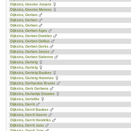
Dijkstra, Geeske Jurjens
Dijkstra, Geeske Menzes
Dijkstra, Gerben
Dijkstra, Gerben
Dijkstra, Gerben
Dijkstra, Gerben Ages
Dijkstra, Gerben Doekles
Dijkstra, Gerben Gellius
Dijkstra, Gerben Gerks
Dijkstra, Gerben Jetzes
Dijkstra, Gerben Siebrens
Dijkstra, Gerbrig
Dijkstra, Gerbrig
Dijkstra, Gerbrig Baukes
Dijkstra, Gerbrig Hommes
Dijkstra, Gerhardus Brants
Dijkstra, Gerk Gerbens
Dijkstra, Gerlantje Douwes
Dijkstra, Gerlofke
Dijkstra, Gerrit
Dijkstra, Gerrit Baukes
Dijkstra, Gerrit Geerts
Dijkstra, Gerrit Hendriks
Dijkstra, Gerrit Jans
Dijkstra, Gerrit Jans