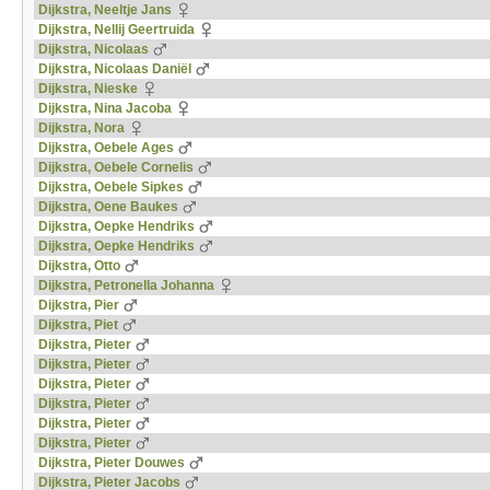
Dijkstra, Neeltje Jans
Dijkstra, Nellij Geertruida
Dijkstra, Nicolaas
Dijkstra, Nicolaas Daniël
Dijkstra, Nieske
Dijkstra, Nina Jacoba
Dijkstra, Nora
Dijkstra, Oebele Ages
Dijkstra, Oebele Cornelis
Dijkstra, Oebele Sipkes
Dijkstra, Oene Baukes
Dijkstra, Oepke Hendriks
Dijkstra, Oepke Hendriks
Dijkstra, Otto
Dijkstra, Petronella Johanna
Dijkstra, Pier
Dijkstra, Piet
Dijkstra, Pieter
Dijkstra, Pieter
Dijkstra, Pieter
Dijkstra, Pieter
Dijkstra, Pieter
Dijkstra, Pieter
Dijkstra, Pieter Douwes
Dijkstra, Pieter Jacobs