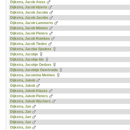
Dijkstra, Jacob Atzes
Dijkstra, Jacob Idzerts
Dijkstra, Jacob Jacobs
Dijkstra, Jacob Jacobs
Dijkstra, Jacob Lammerts
Dijkstra, Jacob Minnes
Dijkstra, Jacob Pieters
Dijkstra, Jacob Romkes
Dijkstra, Jacob Tiedes
Dijkstra, Jacoba Sjoukes
Dijkstra, Jacobje
Dijkstra, Jacobje Ids
Dijkstra, Jacobje Oedzes
Dijkstra, Jacobtje Geertruida
Dijkstra, Jacomina Meintes
Dijkstra, Jakob
Dijkstra, Jakob
Dijkstra, Jakob Klases
Dijkstra, Jakob Pieters
Dijkstra, Jakob Wychers
Dijkstra, Jan
Dijkstra, Jan
Dijkstra, Jan
Dijkstra, Jan
Dijkstra, Jan