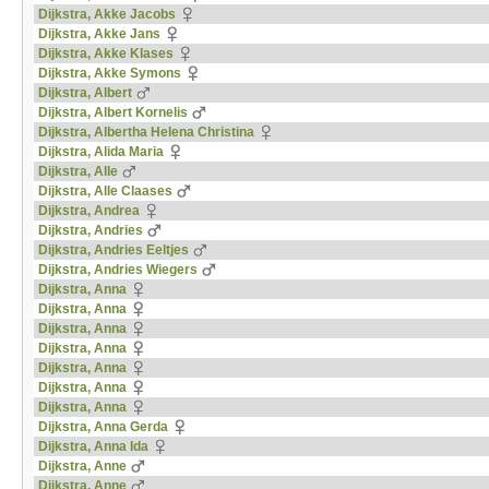
Dijkstra, Akke Jacobs
Dijkstra, Akke Jans
Dijkstra, Akke Klases
Dijkstra, Akke Symons
Dijkstra, Albert
Dijkstra, Albert Kornelis
Dijkstra, Albertha Helena Christina
Dijkstra, Alida Maria
Dijkstra, Alle
Dijkstra, Alle Claases
Dijkstra, Andrea
Dijkstra, Andries
Dijkstra, Andries Eeltjes
Dijkstra, Andries Wiegers
Dijkstra, Anna
Dijkstra, Anna
Dijkstra, Anna
Dijkstra, Anna
Dijkstra, Anna
Dijkstra, Anna
Dijkstra, Anna
Dijkstra, Anna Gerda
Dijkstra, Anna Ida
Dijkstra, Anne
Dijkstra, Anne