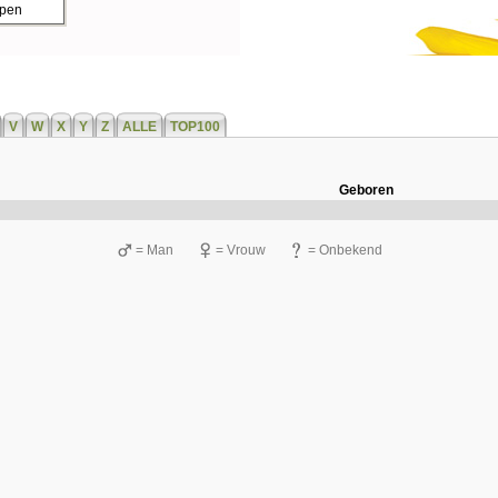
ppen
V
W
X
Y
Z
ALLE
TOP100
Geboren
= Man
= Vrouw
= Onbekend