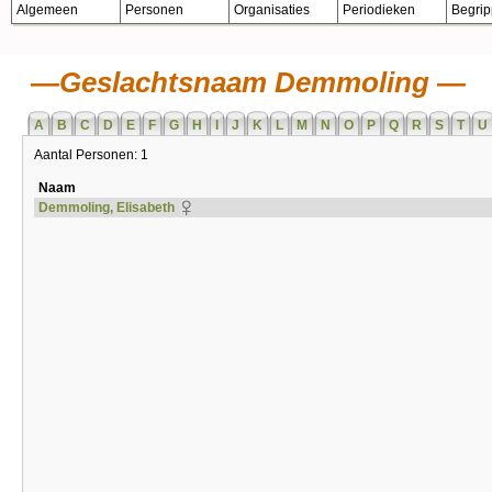
Algemeen
Personen
Organisaties
Periodieken
Begri
Geslachtsnaam Demmoling
A
B
C
D
E
F
G
H
I
J
K
L
M
N
O
P
Q
R
S
T
U
Aantal Personen: 1
Naam
Demmoling, Elisabeth