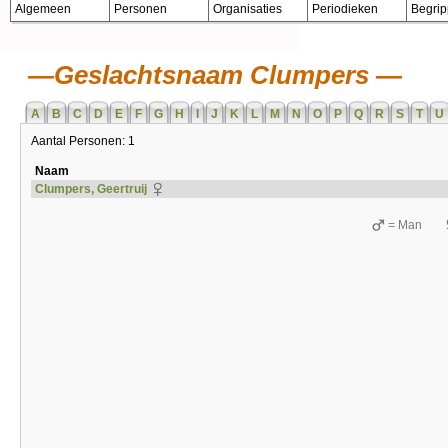
Algemeen
Personen
Organisaties
Periodieken
Begri
Geslachtsnaam Clumpers
A
B
C
D
E
F
G
H
I
J
K
L
M
N
O
P
Q
R
S
T
U
Aantal Personen: 1
Naam
Clumpers, Geertruij
= Man